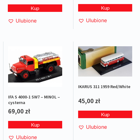
Kup
Kup
Ulubione
Ulubione
IKARUS 311 1959 Red/White
IFA S 4000-1 SW7 – MINOL –
45,00
zł
cysterna
69,00
zł
Kup
Kup
Ulubione
Ulubione