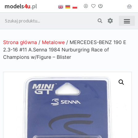
models
4u
.pl
Strona główna
/
Metalowe
/ MERCEDES-BENZ 190 E
2.3-16 #11 A.Senna 1984 Nurburgring Race of
Champions w/Figure – Blister