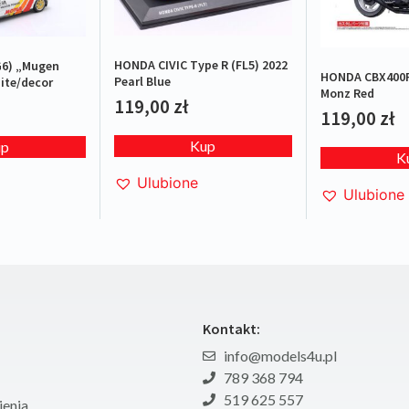
HONDA CIVIC Type R (FL5) 2022
G6) „Mugen
HONDA CBX400F
Pearl Blue
ite/decor
Monz Red
119,00
zł
119,00
zł
Kup
up
K
Ulubione
Ulubione
Kontakt:
info@models4u.pl
789 368 794
519 625 557
enia