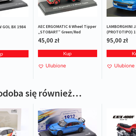
AEC ERGOMATIC 6 Wheel Tipper
LAMBORGHINI J
 GOL BX 1984
„STOBART” Green/Red
(PROTOTIPO) 1
L.E.1/1000
45,00
zł
95,00
zł
Kup
K
up
Ulubione
Ulubione
odoba się również…