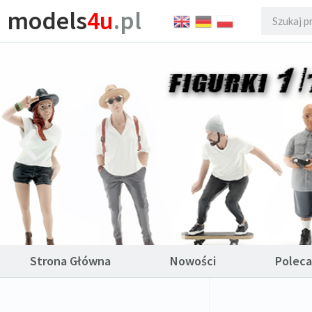
models
4u
.pl
Strona Główna
Nowości
Polec