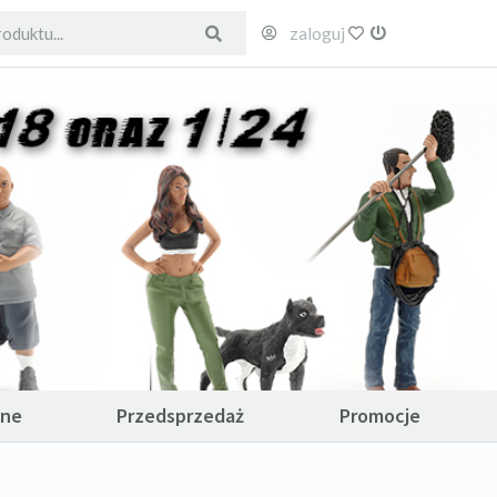
zaloguj
ulubione
wyloguj
ane
Przedsprzedaż
Promocje