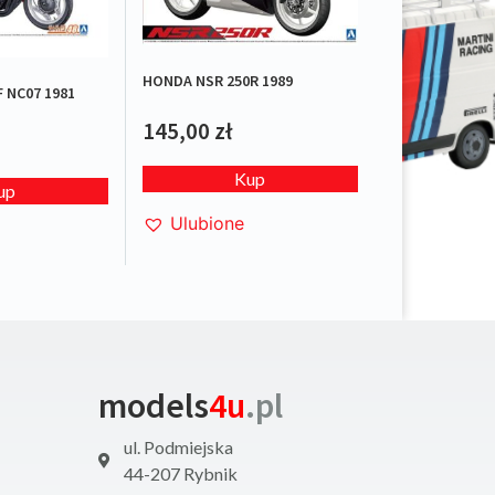
HONDA NSR 250R 1989
 NC07 1981
145,00
zł
Kup
up
Ulubione
models
4u
.pl
ul. Podmiejska
44-207 Rybnik