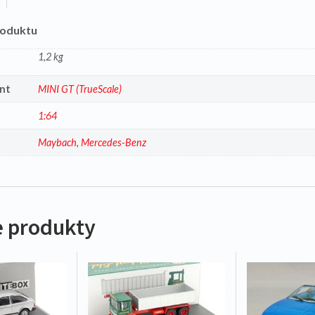
roduktu
1,2 kg
nt
MINI GT (TrueScale)
1:64
a
Maybach
,
Mercedes-Benz
 produkty