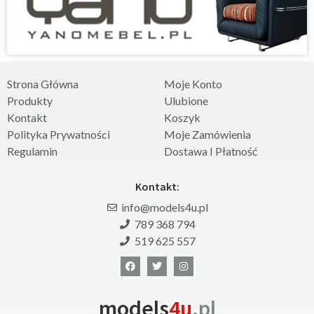
Strona Główna
Moje Konto
Produkty
Ulubione
Kontakt
Koszyk
Polityka Prywatności
Moje Zamówienia
Regulamin
Dostawa I Płatność
Kontakt:
info@models4u.pl
789 368 794
519 625 557
models
4u
.pl