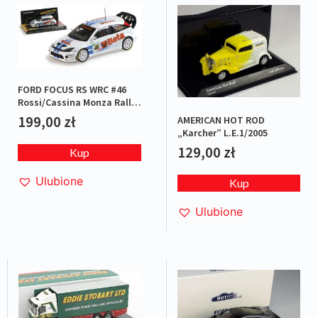
FORD FOCUS RS WRC #46
Rossi/Cassina Monza Rally
2007 L.E.1/1008
199,00
zł
AMERICAN HOT ROD
„Karcher” L.E.1/2005
129,00
zł
Kup
Ulubione
Kup
Ulubione