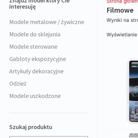
Znajdz model który Cie
Strona główn
interesuję
Filmowe
Wyniki na str
Modele metalowe / żywiczne
Modele do sklejania
Wyświetlani
Modele sterowane
Gabloty ekspozycyjne
Artykuły dekoracyjne
Odzież
Modele uszkodzone
Szukaj produktu