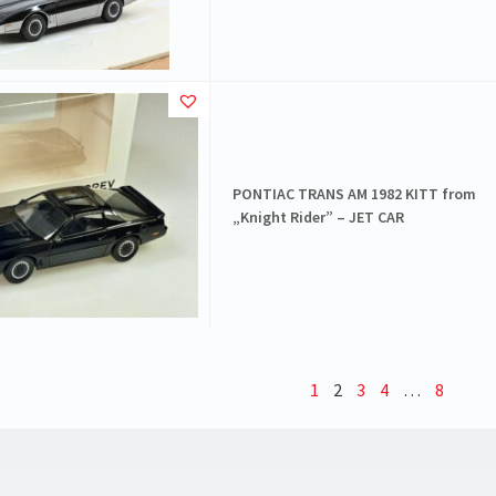
PONTIAC TRANS AM 1982 KITT from
„Knight Rider” – JET CAR
1
2
3
4
…
8