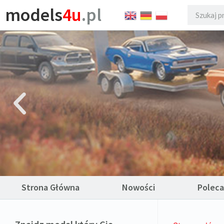
models
4u
.pl
Strona Główna
Nowości
Polec