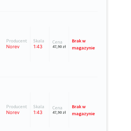
Producent
Skala
Brak
w
Cena
Norev
1:43
47,90
zł
magazynie
Producent
Skala
Brak
w
Cena
Norev
1:43
47,90
zł
magazynie