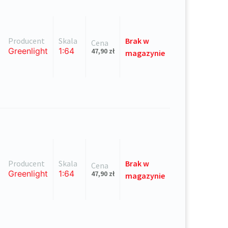
Producent
Skala
Brak
w
Cena
Greenlight
1:64
47,90
zł
magazynie
Producent
Skala
Brak
w
Cena
Greenlight
1:64
47,90
zł
magazynie