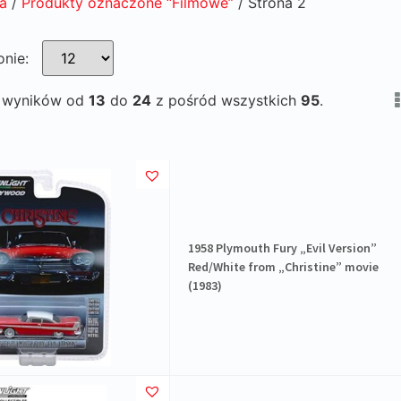
a
/
Produkty oznaczone “Filmowe”
/ Strona 2
onie:
e wyników od
13
do
24
z pośród wszystkich
95
.
1958 Plymouth Fury „Evil Version”
Red/White from „Christine” movie
(1983)