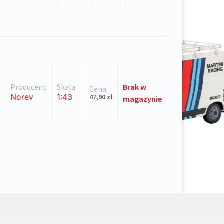
Producent
Skala
Brak
w
Cena
Norev
1:43
47,90
zł
magazynie