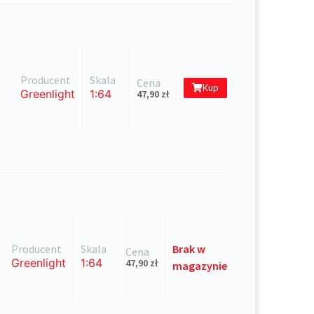
Producent
Skala
Cena
Kup
Greenlight
1:64
47,90
zł
Producent
Skala
Brak
w
Cena
Greenlight
1:64
47,90
zł
magazynie