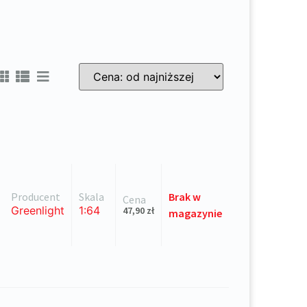
Sort Products
Producent
Skala
Brak
w
Cena
Greenlight
1:64
47,90
zł
magazynie