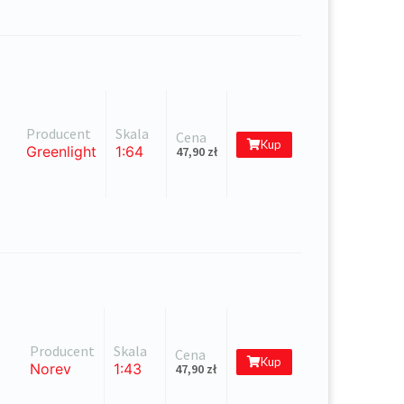
Producent
Skala
Cena
Kup
Greenlight
1:64
47,90
zł
Producent
Skala
Cena
Kup
Norev
1:43
47,90
zł