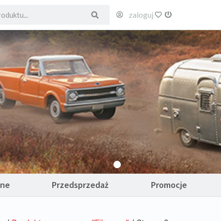
zaloguj
ulubione
wyloguj
ane
Przedsprzedaż
Promocje