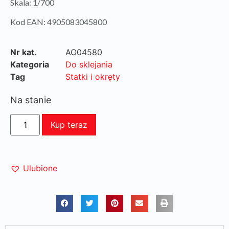
Skala: 1/700
Kod EAN: 4905083045800
Nr kat.
AO04580
Kategoria
Do sklejania
Tag
Statki i okręty
Na stanie
Kup teraz
Ulubione