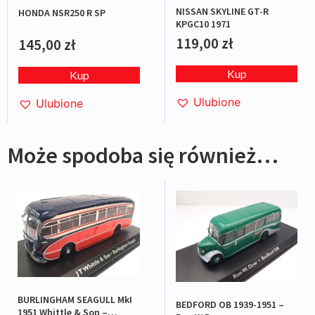
NISSAN SKYLINE GT-R
HONDA NSR250 R SP
KPGC10 1971
119,00
zł
145,00
zł
Kup
Kup
Ulubione
Ulubione
Może spodoba się również…
BURLINGHAM SEAGULL MkI
BEDFORD OB 1939-1951 –
1951 Whittle & Son –