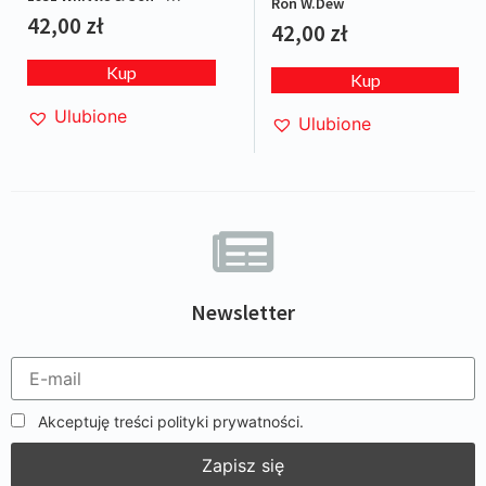
Ron W.Dew
Red/Blue
42,00
zł
42,00
zł
Kup
Kup
Ulubione
Ulubione
Newsletter
Akceptuję treści polityki prywatności.