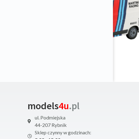
models
4u
.pl
ul. Podmiejska
44-207 Rybnik
Sklep czynny w godzinach: