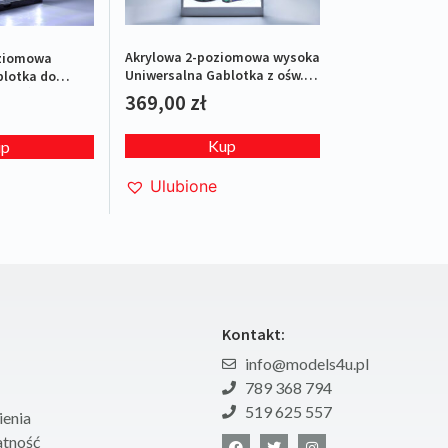
Akrylowa 2-poziomowa wysoka
oziomowa
Uniwersalna Gablotka z ośw.
blotka do
LED i obrotową platformą
4 z ośw. LED i
369,00
zł
(Biała)
Kup
up
Ulubione
Kontakt:
info@models4u.pl
789 368 794
519 625 557
enia
atność