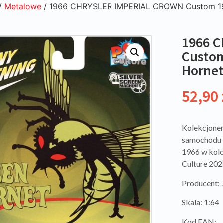
/
Metalowe
/ 1966 CHRYSLER IMPERIAL CROWN Custom 1966
1966 
Custom
Hornet
52,90
Kolekcjoner
samochodu
1966 w kolo
Culture 202
Producent
Skala: 1:64
Kod EAN: