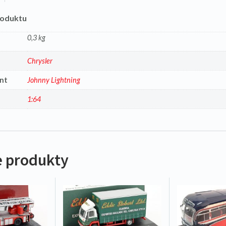
roduktu
0,3 kg
a
Chrysler
nt
Johnny Lightning
1:64
 produkty