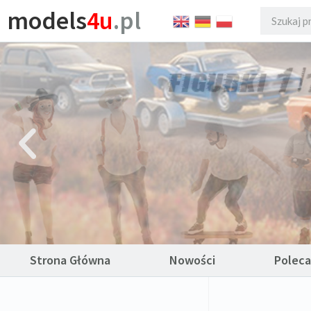
models
4u
.pl
Strona Główna
Nowości
Polec