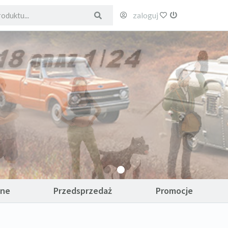
zaloguj
ulubione
wyloguj
ane
Przedsprzedaż
Promocje