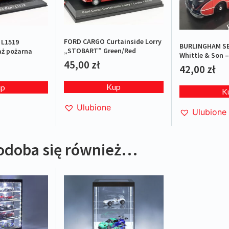
FORD CARGO Curtainside Lorry
L1519
BURLINGHAM SE
„STOBART” Green/Red
aż pożarna
Whittle & Son –
45,00
zł
42,00
zł
Kup
up
K
Ulubione
Ulubione
odoba się również…