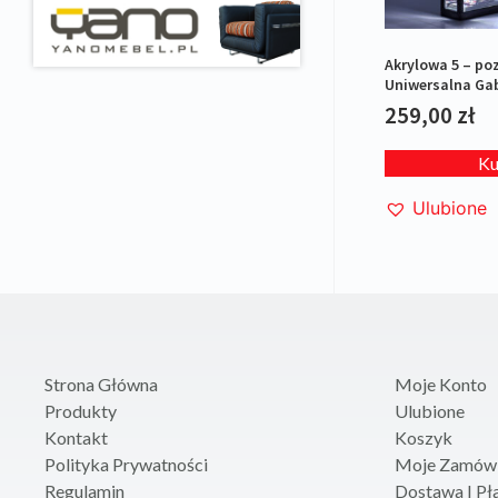
Akrylowa 5 – p
Uniwersalna Ga
modeli 1:43 i 1:6
259,00
zł
lustrem Czarna
K
Ulubione
Strona Główna
Moje Konto
Produkty
Ulubione
Kontakt
Koszyk
Polityka Prywatności
Moje Zamówi
Regulamin
Dostawa I Pł