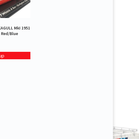
AGULL MkI 1951
 Red/Blue
up