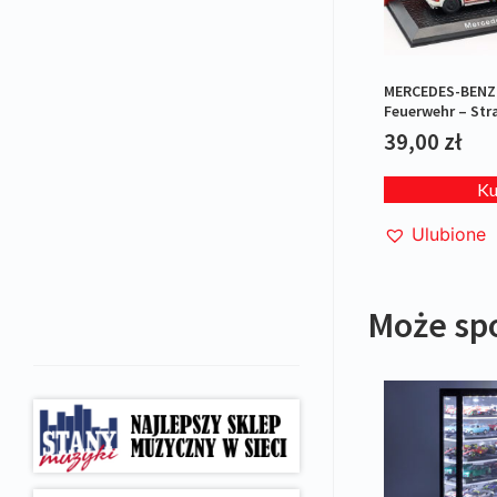
MERCEDES-BENZ 
Feuerwehr – Str
39,00
zł
K
Ulubione
Może sp