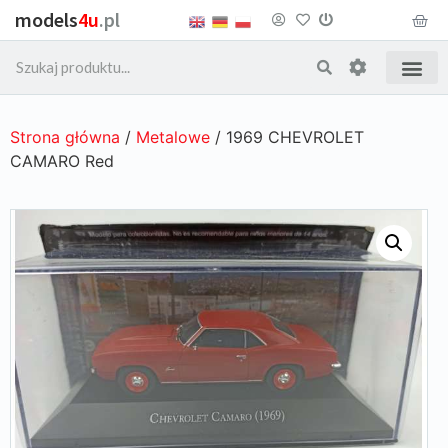
models
4u
.pl
Strona główna
/
Metalowe
/ 1969 CHEVROLET
CAMARO Red