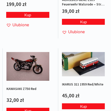
2007 L.E.1/1008
199,00
zł
Feuerwehr Walsrode – Straż
pożarna
39,00
zł
Kup
Kup
Ulubione
Ulubione
IKARUS 311 1959 Red/White
KAWASAKI Z750 Red
45,00
zł
32,00
zł
Kup
Kup