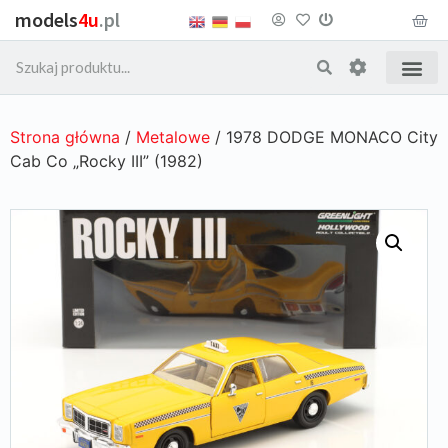
models
4u
.pl
Strona główna
/
Metalowe
/ 1978 DODGE MONACO City
Cab Co „Rocky III” (1982)