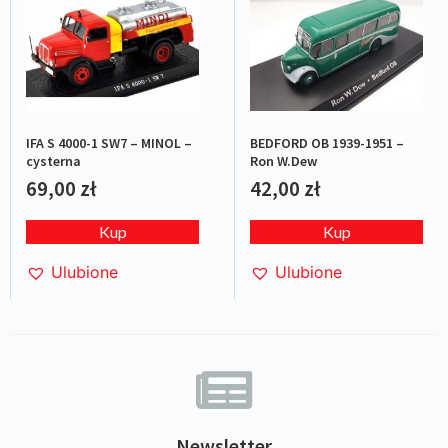
IFA S 4000-1 SW7 – MINOL –
BEDFORD OB 1939-1951 –
cysterna
Ron W.Dew
69,00
zł
42,00
zł
Kup
Kup
Ulubione
Ulubione
Newsletter