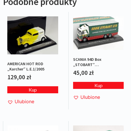
Podobne produkty
SCANIA 94D Box
AMERICAN HOT ROD
„STOBART”
„Karcher” L.E.1/2005
Green/Red/White
45,00
zł
129,00
zł
Kup
Kup
Ulubione
Ulubione