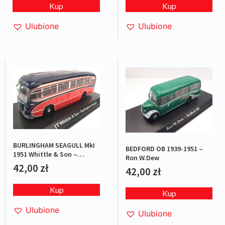
Kup
Kup
Ulubione
Ulubione
BURLINGHAM SEAGULL MkI
BEDFORD OB 1939-1951 –
1951 Whittle & Son –
Ron W.Dew
Red/Blue
42,00
zł
42,00
zł
Kup
Kup
Ulubione
Ulubione