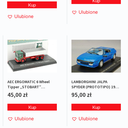
Kup
Kup
Ulubione
Ulubione
AEC ERGOMATIC 6 Wheel
LAMBORGHINI JALPA
Tipper „STOBART”
SPYDER (PROTOTIPO) 1987
Green/Red
BLUE L.E.1/1000
45,00
zł
95,00
zł
Kup
Kup
Ulubione
Ulubione