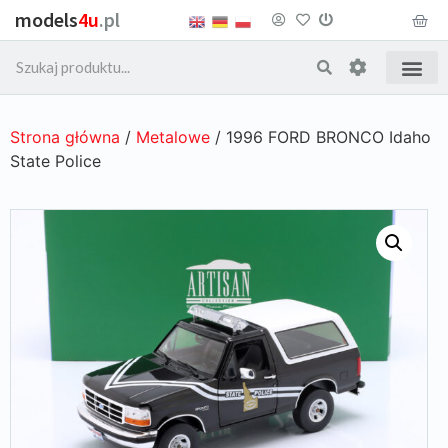
models
4u
.pl
Strona główna
/
Metalowe
/ 1996 FORD BRONCO Idaho
State Police