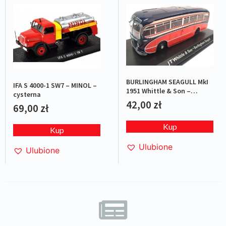
BURLINGHAM SEAGULL MkI
IFA S 4000-1 SW7 – MINOL –
1951 Whittle & Son –
cysterna
Red/Blue
42,00
zł
69,00
zł
Kup
Kup
Ulubione
Ulubione