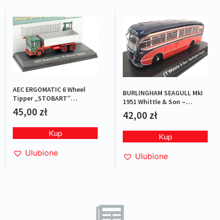
AEC ERGOMATIC 6 Wheel
BURLINGHAM SEAGULL MkI
Tipper „STOBART”
1951 Whittle & Son –
Green/Red
45,00
zł
Red/Blue
42,00
zł
Kup
Kup
Ulubione
Ulubione