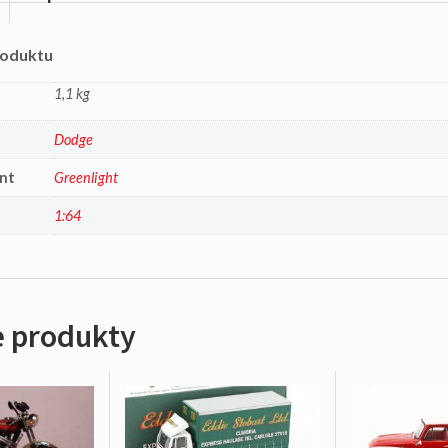
roduktu
1,1 kg
a
Dodge
nt
Greenlight
1:64
 produkty