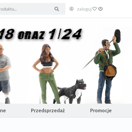
zaloguj
ulubione
wyloguj
ane
Przedsprzedaż
Promocje