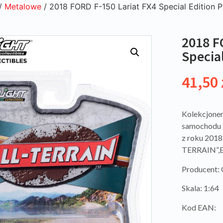
/
Metalowe
/ 2018 FORD F-150 Lariat FX4 Special Edition 
2018 F
Specia
41,50
Kolekcjoner
samochodu F
z roku 2018
TERRAIN”,E
Producent: 
Skala: 1:64
Kod EAN: