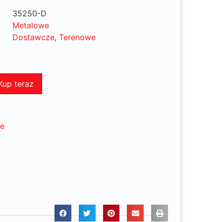
35250-D
Metalowe
Dostawcze
,
Terenowe
Kup teraz
ne