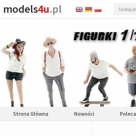
models
4u
.pl
Strona Główna
Nowości
Polec