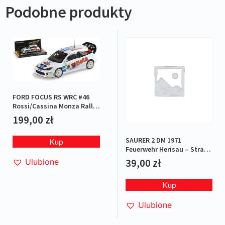
Podobne produkty
FORD FOCUS RS WRC #46
Rossi/Cassina Monza Rally
2007 L.E.1/1008
199,00
zł
SAURER 2 DM 1971
Kup
Feuerwehr Herisau – Straż
pożarna
39,00
zł
Ulubione
Kup
Ulubione