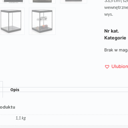
33,5 cm ( sz
wewnętrzne 3
wys.
Nr kat.
Kategorie
Brak w mag
Ulubio
Opis
roduktu
1,1 kg