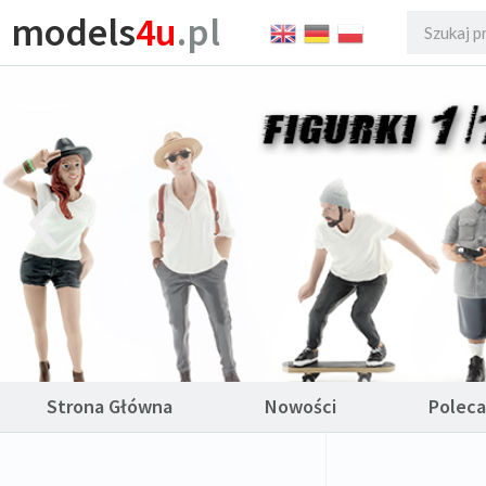
models
4u
.pl
Strona Główna
Nowości
Polec