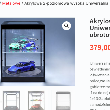
/
Metalowe
/ Akrylowa 2-poziomowa wysoka Uniwersalna G
Akryl
Uniwer
obroto
379,0
Uniwersaln
oświetlenie
,oświetleni
półce,zasila
gablotce mo
,1 na dolnej
1/43.Gablot
zamodzielne