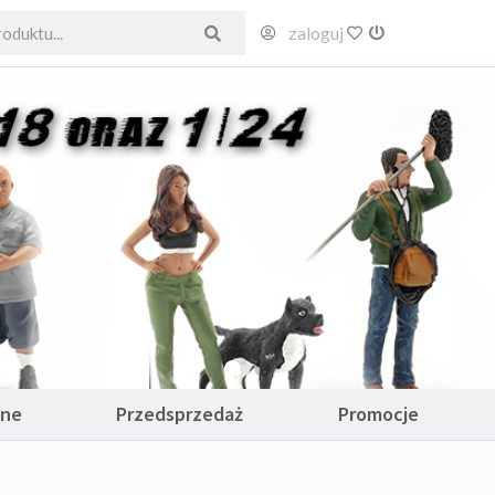
zaloguj
ulubione
wyloguj
ane
Przedsprzedaż
Promocje