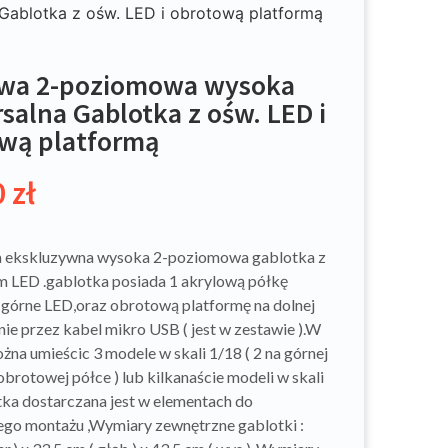
ablotka z ośw. LED i obrotową platformą
owa 2-poziomowa wysoka
salna Gablotka z ośw. LED i
wą platformą
0
zł
a ekskluzywna wysoka 2-poziomowa gablotka z
m LED .gablotka posiada 1 akrylową półkę
e górne LED,oraz obrotową platformę na dolnej
nie przez kabel mikro USB ( jest w zestawie ).W
żna umieścic 3 modele w skali 1/18 ( 2 na górnej
 obrotowej półce ) lub kilkanaście modeli w skali
ka dostarczana jest w elementach do
go montażu ,Wymiary zewnętrzne gablotki :