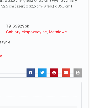
er.) x 33,5 cm ( głęb.) x 43,5 cm ( wys.) .Wymiary
2,5 cm ( szer.) x 32,5 cm ( głęb.) x 36,5 cm (
T9-69929bk
Gabloty ekspozycyjne
,
Metalowe
azynie
ne