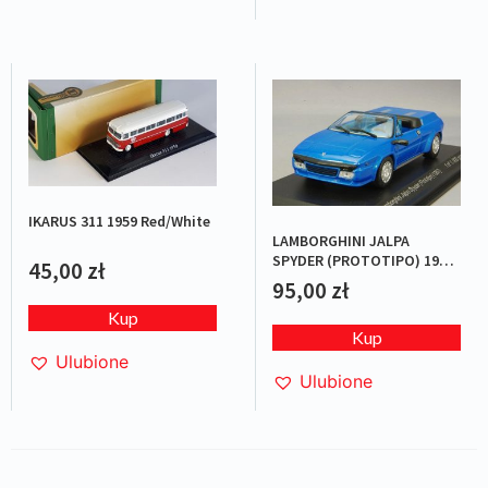
IKARUS 311 1959 Red/White
LAMBORGHINI JALPA
SPYDER (PROTOTIPO) 1987
45,00
zł
BLUE L.E.1/1000
95,00
zł
Kup
Kup
Ulubione
Ulubione