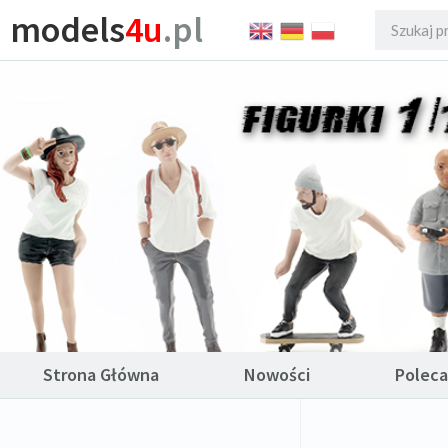
models
4u
.pl
Strona Główna
Nowości
Polec