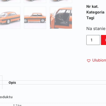
Nr kat.
Kategoria
Tagi
Na stanie
Ulubio
Opis
roduktu
1,2 kg