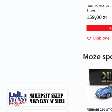
HONDA NSX 2013
Silver
159,00
zł
K
Ulubione
Może sp
FERRARI 250 GTO