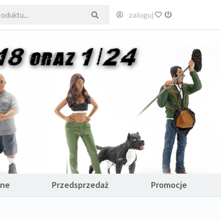
zaloguj
ulubione
wyloguj
ane
Przedsprzedaż
Promocje