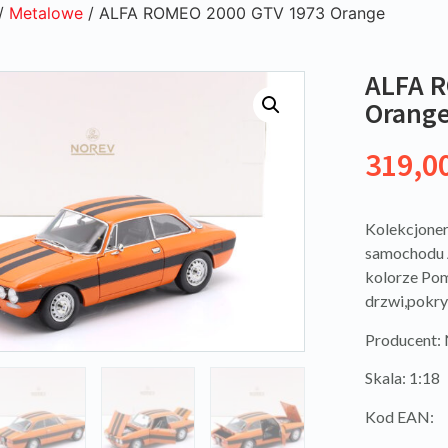
/
Metalowe
/ ALFA ROMEO 2000 GTV 1973 Orange
ALFA R
Orang
319,0
Kolekcjoner
samochodu
kolorze Po
drzwi,pokryw
Producent
Skala: 1:18
Kod EAN: