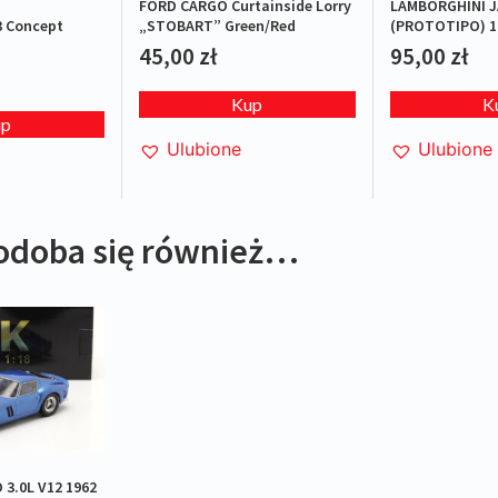
FORD CARGO Curtainside Lorry
LAMBORGHINI J
 Concept
„STOBART” Green/Red
(PROTOTIPO) 1
L.E.1/1000
45,00
zł
95,00
zł
Kup
K
up
Ulubione
Ulubione
odoba się również…
 3.0L V12 1962