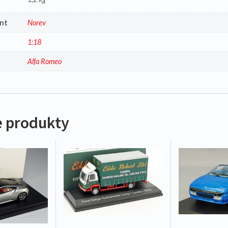
nt
Norev
1:18
a
Alfa Romeo
 produkty