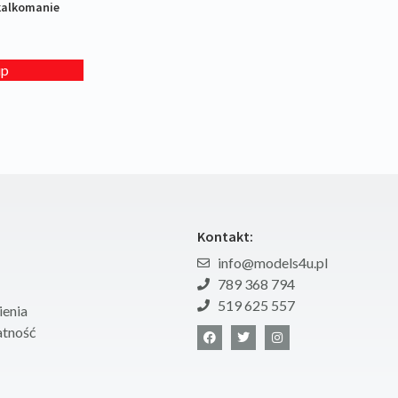
 kalkomanie
up
Kontakt:
info@models4u.pl
789 368 794
519 625 557
enia
atność