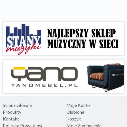
Strona Główna
Moje Konto
Produkty
Ulubione
Kontakt
Koszyk
Polityka Prywatności
Moje Zamówienia