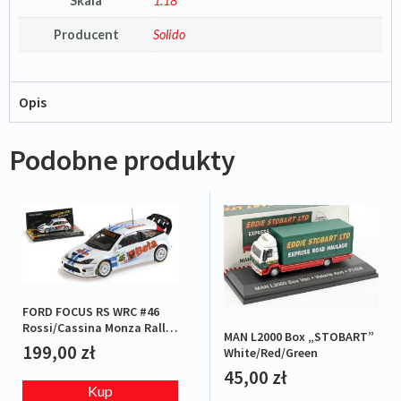
Skala
1:18
Producent
Solido
Opis
Podobne produkty
FORD FOCUS RS WRC #46
Rossi/Cassina Monza Rally
MAN L2000 Box „STOBART”
2007 L.E.1/1008
199,00
zł
White/Red/Green
45,00
zł
Kup