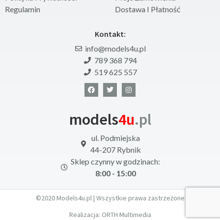
Regulamin
Dostawa I Płatność
Kontakt:
info@models4u.pl
789 368 794
519 625 557
models
4u
.pl
ul. Podmiejska
44-207 Rybnik
Sklep czynny w godzinach:
8:00 - 15:00
©2020 Models4u.pl | Wszystkie prawa zastrzeżone
Realizacja:
ORTH Multimedia