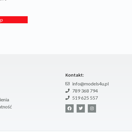
up
Kontakt:
info@models4u.pl
789 368 794
519 625 557
enia
atność