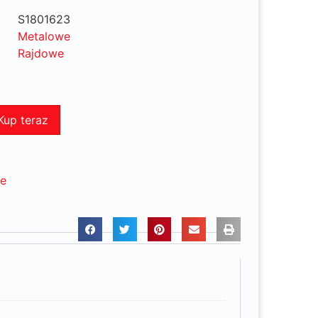
S1801623
Metalowe
Rajdowe
Kup teraz
ne