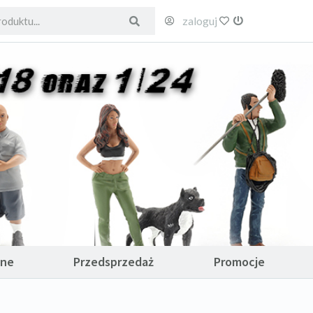
zaloguj
ulubione
wyloguj
ane
Przedsprzedaż
Promocje