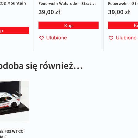
ROD Mountain
Feuerwehr Walsrode – Straż
Feuerwehr – St
pożarna
39,00
zł
39,00
zł
Kup
K
up
Ulubione
Ulubione
odoba się również…
EE #33 WTCC
MA C