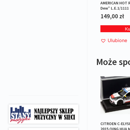
AMERICAN HOT 
Dew” L.E.1/1111
149,00
zł
K
Ulubione
Może sp
CITROEN C-ELYS
2015 QING HUA 