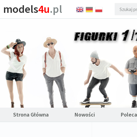
models
4u
.pl
Strona Główna
Nowości
Polec