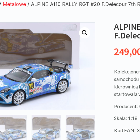
/
Metalowe
/ ALPINE A110 RALLY RGT #20 F.Delecour 7th R
ALPINE
F.Dele
249,0
Kolekcjoner
samochodu 
kierownicą 
startowała 
Producent:
Skala: 1:18
Kod EAN: 