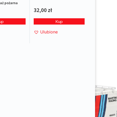
raż pożarna
32,00
zł
up
Kup
Ulubione