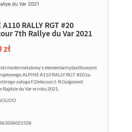
allye du Var 2021
 A110 RALLY RGT #20
cour 7th Rallye du Var 2021
0
zł
ski model metalowy z elementami plastikowymi
rajdowego ALPINE A110 RALLY RGT #20 za
którego załoga F.Delecour/J-R.Guigonnet
w Rajdzie du Var w roku 2021.
 SOLIDO
3663506021558