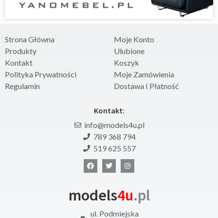
Strona Główna
Moje Konto
Produkty
Ulubione
Kontakt
Koszyk
Polityka Prywatności
Moje Zamówienia
Regulamin
Dostawa I Płatność
Kontakt:
info@models4u.pl
789 368 794
519 625 557
models
4u
.pl
ul. Podmiejska