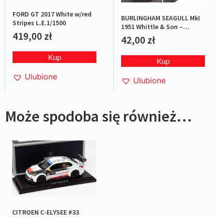
FORD GT 2017 White w/red
BURLINGHAM SEAGULL MkI
Stripes L.E.1/1500
1951 Whittle & Son –
419,00
zł
Red/Blue
42,00
zł
Kup
Kup
Ulubione
Ulubione
Może spodoba się również…
CITROEN C-ELYSEE #33