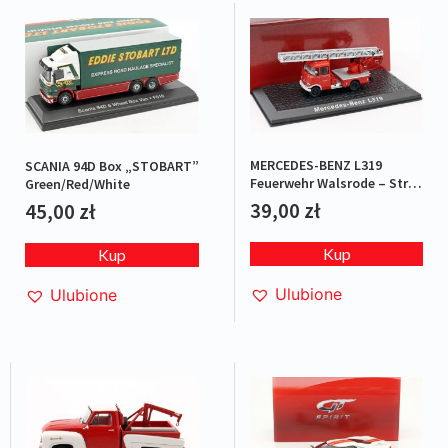
MERCEDES-BENZ L319
SCANIA 94D Box „STOBART”
Feuerwehr Walsrode – Straż
Green/Red/White
pożarna
39,00
zł
45,00
zł
Kup
Kup
Ulubione
Ulubione