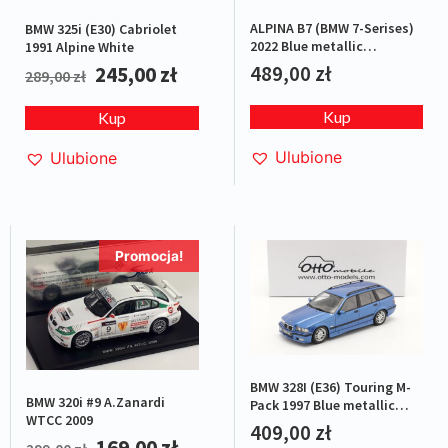
ALPINA B7 (BMW 7-Serises)
BMW 325i (E30) Cabriolet
2022 Blue metallic
1991 Alpine White
L.E.1/1500
489,00
zł
245,00
zł
289,00
zł
Kup
Kup
Ulubione
Ulubione
Promocja!
BMW 328I (E36) Touring M-
BMW 320i #9 A.Zanardi
Pack 1997 Blue metallic
WTCC 2009
L.E.1/4000
409,00
zł
169,00
zł