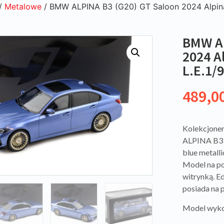
/
Metalowe
/ BMW ALPINA B3 (G20) GT Saloon 2024 Alpina 
BMW AL
2024 A
L.E.1/
489,0
Kolekcjone
ALPINA B3 (
blue metall
Model na p
witrynką. E
posiada na 
Model wykon