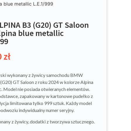
blue metallic L.E.1/999
PINA B3 (G20) GT Saloon
lpina blue metallic
999
0
zł
rski wykonany z żywicy samochodu BMW
G20) GT Saloon z roku 2024 w kolorze Alpina
ic. Model nie posiada otwieranych elementów.
odstawce, zapakowany w kartonowe pudełko z
dycja limitowana tylko 999 sztuk. Każdy model
podwoziu indywidualny numer seryjny.
any z żywicy, dodatki z tworzywa sztucznego.