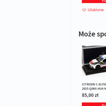
K
Ulubione
Może sp
CITROEN C-ELYS
2015 QING HUA 
85,00
zł
K