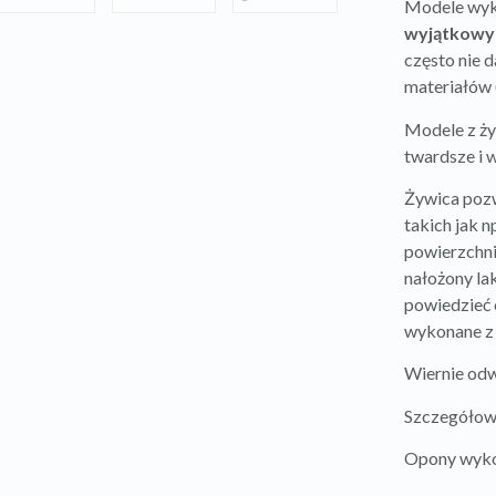
Modele wyko
wyjątkowy
często nie 
materiałów (
Modele z ży
twardsze i 
Żywica pozw
takich jak n
powierzchni
nałożony lak
powiedzieć 
wykonane z 
Wiernie od
Szczegółow
Opony wyko