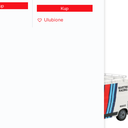
up
Kup
Ulubione