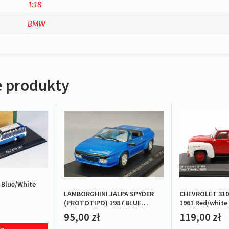
1:18
a
BMW
 produkty
 Blue/White
LAMBORGHINI JALPA SPYDER
CHEVROLET 310
(PROTOTIPO) 1987 BLUE
1961 Red/white 
L.E.1/1000
95,00
zł
119,00
zł