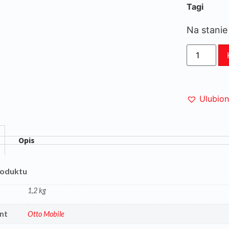
Tagi
Na stanie
Ulubio
Opis
roduktu
1,2 kg
nt
Otto Mobile