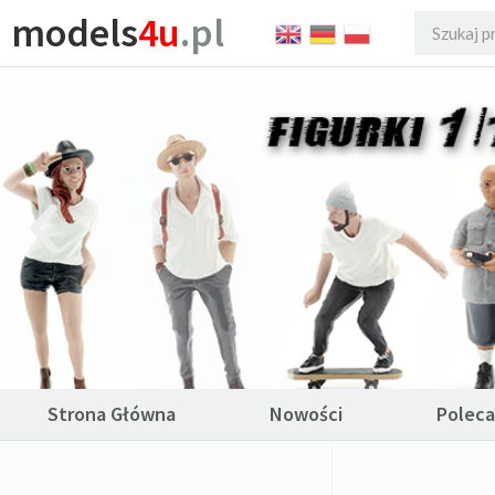
models
4u
.pl
Strona Główna
Nowości
Polec