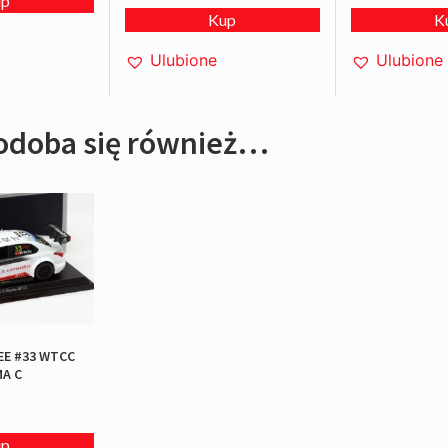
up
Kup
K
Ulubione
Ulubione
odoba się również…
EE #33 WTCC
MA C
up