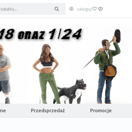
zaloguj
ulubione
wyloguj
ane
Przedsprzedaż
Promocje