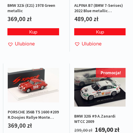
ALPINA B7 (BMW 7-Serises)
BMW 323i (E21) 1978 Green
2022 Blue metallic
metallic
L.E.1/1500
489,00
zł
369,00
zł
Kup
Kup
Ulubione
Ulubione
Promocja!
PORSCHE 356B T5 1600 #209
BMW 320i #9 A.Zanardi
R.Doojies Rallye Monte
WTCC 2009
Carlo 1962
369,00
zł
169,00
zł
299,00
zł