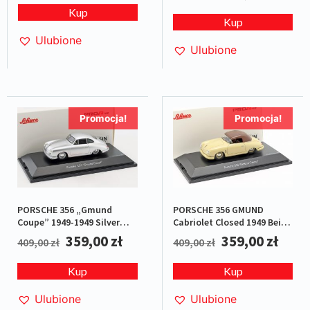
Kup
Kup
Ulubione
Ulubione
Promocja!
Promocja!
PORSCHE 356 GMUND
PORSCHE 356 „Gmund
Cabriolet Closed 1949 Beige
Coupe” 1949-1949 Silver
L.E.1/500
L.E.1/500
359,00
zł
359,00
zł
409,00
zł
409,00
zł
Kup
Kup
Ulubione
Ulubione