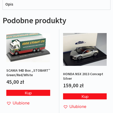
Opis
Podobne produkty
SCANIA 94D Box „STOBART”
HONDA NSX 2013 Concept
Green/Red/White
Silver
45,00
zł
159,00
zł
Kup
Kup
Ulubione
Ulubione