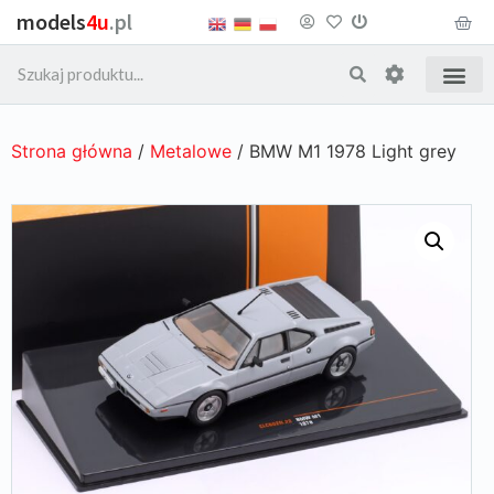
models
4u
.pl
Strona główna
/
Metalowe
/ BMW M1 1978 Light grey