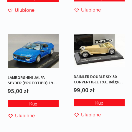
Ulubione
Ulubione
DAIMLER DOUBLE SIX 50
LAMBORGHINI JALPA
CONVERTIBLE 1931 Beige
SPYDER (PROTOTIPO) 1987
L.E.1/1000
BLUE L.E.1/1000
99,00
zł
95,00
zł
Kup
Kup
Ulubione
Ulubione