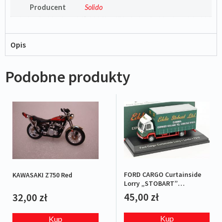
Producent
Solido
Opis
Podobne produkty
FORD CARGO Curtainside
KAWASAKI Z750 Red
Lorry „STOBART”
Green/Red
45,00
zł
32,00
zł
Kup
Kup