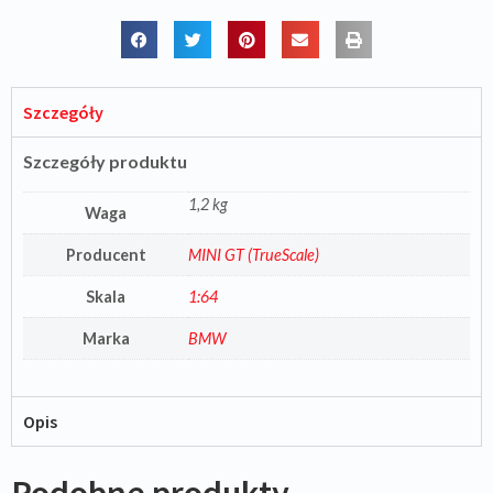
Szczegóły
Szczegóły produktu
1,2 kg
Waga
Producent
MINI GT (TrueScale)
Skala
1:64
Marka
BMW
Opis
Podobne produkty