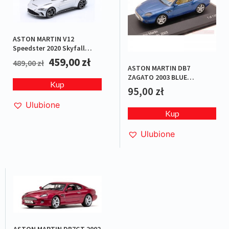
ASTON MARTIN V12
Speedster 2020 Skyfall
Silver L.E.1/1500
459,00
zł
489,00
zł
ASTON MARTIN DB7
ZAGATO 2003 BLUE
Kup
METALLIC
95,00
zł
Ulubione
Kup
Ulubione