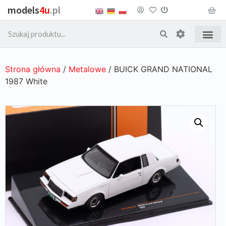
models
4u
.pl
Strona główna
/
Metalowe
/ BUICK GRAND NATIONAL
1987 White