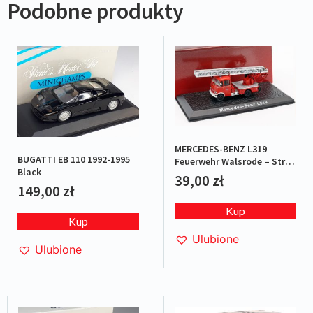
Podobne produkty
MERCEDES-BENZ L319
BUGATTI EB 110 1992-1995
Feuerwehr Walsrode – Straż
Black
pożarna
39,00
zł
149,00
zł
Kup
Kup
Ulubione
Ulubione