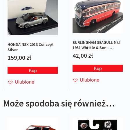
BURLINGHAM SEAGULL MkI
HONDA NSX 2013 Concept
1951 Whittle & Son –
Silver
Red/Blue
42,00
zł
159,00
zł
Kup
Kup
Ulubione
Ulubione
Może spodoba się również…