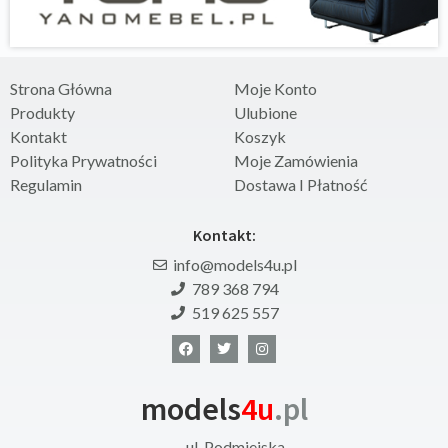
Strona Główna
Moje Konto
Produkty
Ulubione
Kontakt
Koszyk
Polityka Prywatności
Moje Zamówienia
Regulamin
Dostawa I Płatność
Kontakt:
info@models4u.pl
789 368 794
519 625 557
models
4u
.pl
ul. Podmiejska