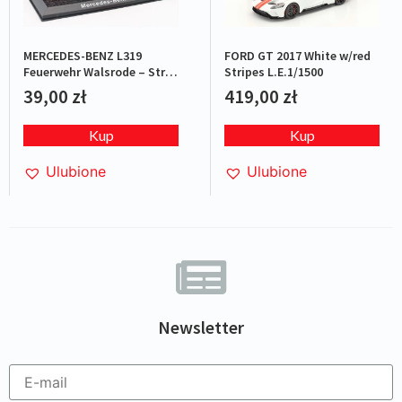
MERCEDES-BENZ L319
FORD GT 2017 White w/red
Feuerwehr Walsrode – Straż
Stripes L.E.1/1500
pożarna
39,00
zł
419,00
zł
Kup
Kup
Ulubione
Ulubione
Newsletter