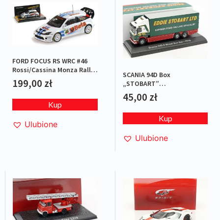
FORD FOCUS RS WRC #46
Rossi/Cassina Monza Rally
SCANIA 94D Box
2007 L.E.1/1008
199,00
zł
„STOBART”
Green/Red/White
45,00
zł
Kup
Kup
Ulubione
Ulubione