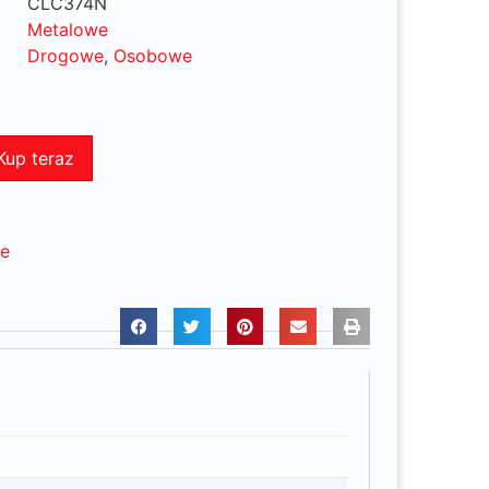
CLC374N
Metalowe
Drogowe
,
Osobowe
Kup teraz
ne