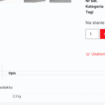
Nr kat.
Kategoria
Tagi
Na stanie
Ulubio
Opis
roduktu
0,3 kg