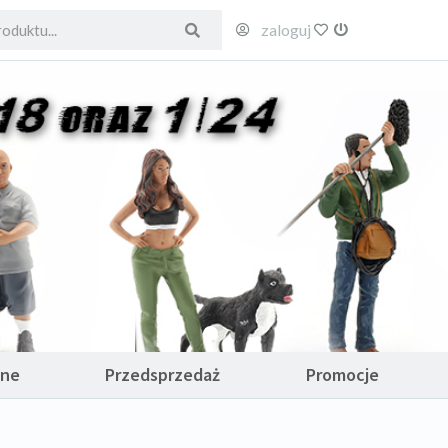
zaloguj
ulubione
wyloguj
ane
Przedsprzedaż
Promocje