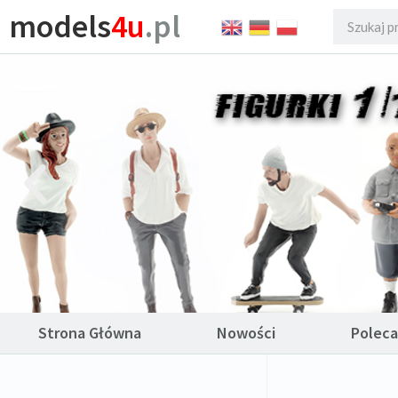
models
4u
.pl
Strona Główna
Nowości
Polec