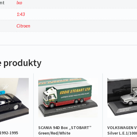
nt
Ixo
1:43
a
Citroen
 produkty
SCANIA 94D Box „STOBART”
VOLKSWAGEN VW
1992-1995
Green/Red/White
Silver L.E.1/100