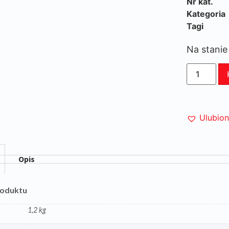
Nr kat.
Kategoria
Tagi
Na stanie
Ulubio
Opis
roduktu
1,2 kg