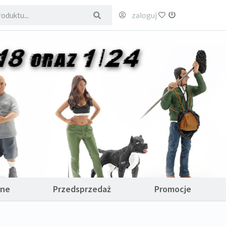
zaloguj
ulubione
wyloguj
ane
Przedsprzedaż
Promocje