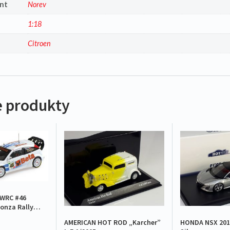
nt
Norev
1:18
a
Citroen
 produkty
WRC #46
onza Rally
AMERICAN HOT ROD „Karcher”
HONDA NSX 201