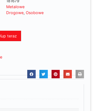
181679
Metalowe
Drogowe
,
Osobowe
Kup teraz
ne