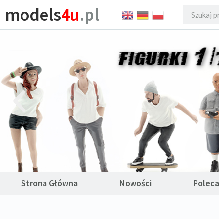
models
4u
.pl
Strona Główna
Nowości
Polec