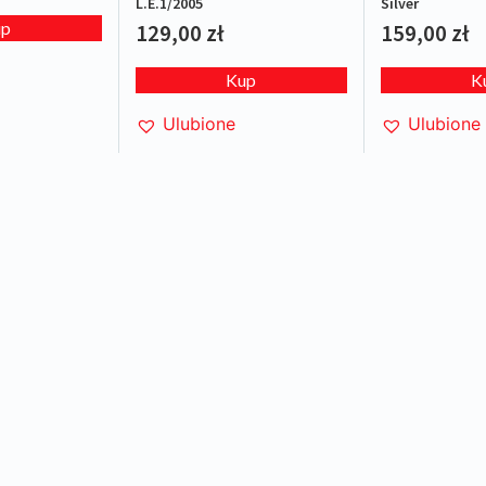
L.E.1/2005
Silver
up
129,00
zł
159,00
zł
Kup
K
Ulubione
Ulubione