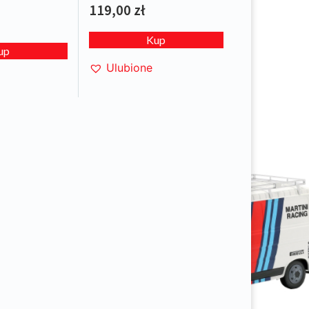
119,00
zł
Kup
up
Ulubione