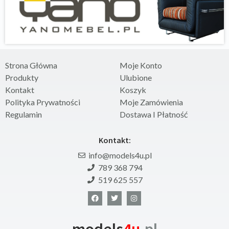
Strona Główna
Moje Konto
Produkty
Ulubione
Kontakt
Koszyk
Polityka Prywatności
Moje Zamówienia
Regulamin
Dostawa I Płatność
Kontakt:
info@models4u.pl
789 368 794
519 625 557
models
4u
.pl