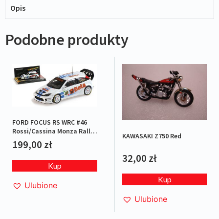
Opis
Podobne produkty
FORD FOCUS RS WRC #46
Rossi/Cassina Monza Rally
KAWASAKI Z750 Red
2007 L.E.1/1008
199,00
zł
32,00
zł
Kup
Kup
Ulubione
Ulubione