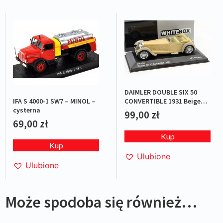
DAIMLER DOUBLE SIX 50
IFA S 4000-1 SW7 – MINOL –
CONVERTIBLE 1931 Beige
cysterna
L.E.1/1000
99,00
zł
69,00
zł
Kup
Kup
Ulubione
Ulubione
Może spodoba się również…