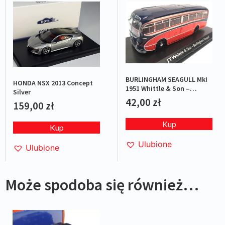
BURLINGHAM SEAGULL MkI
HONDA NSX 2013 Concept
1951 Whittle & Son –
Silver
Red/Blue
42,00
zł
159,00
zł
Kup
Kup
Ulubione
Ulubione
Może spodoba się również…