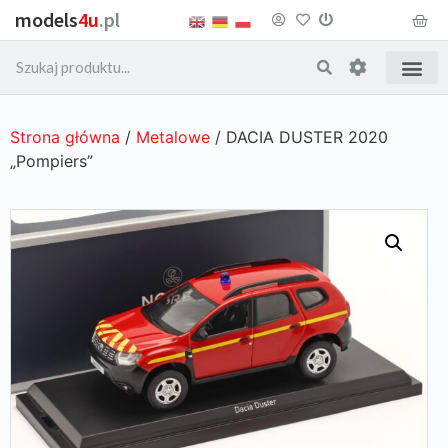
models
4u
.pl
Strona główna
/
Metalowe
/ DACIA DUSTER 2020
„Pompiers”