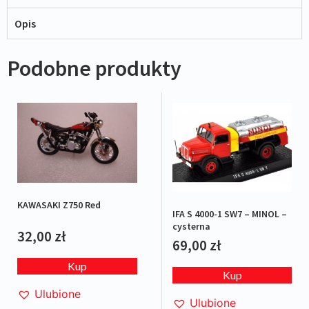
Opis
Podobne produkty
KAWASAKI Z750 Red
IFA S 4000-1 SW7 – MINOL –
cysterna
32,00
zł
69,00
zł
Kup
Kup
Ulubione
Ulubione