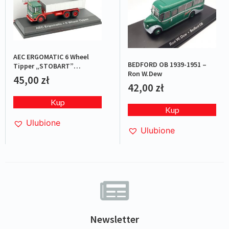
AEC ERGOMATIC 6 Wheel
BEDFORD OB 1939-1951 –
Tipper „STOBART”
Ron W.Dew
Green/Red
45,00
zł
42,00
zł
Kup
Kup
Ulubione
Ulubione
Newsletter