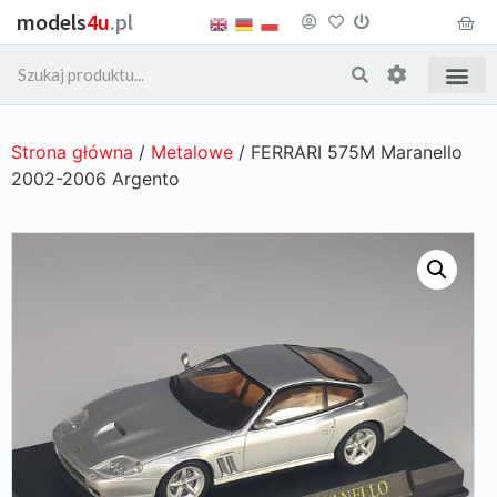
models
4u
.pl
Strona główna
/
Metalowe
/ FERRARI 575M Maranello
2002-2006 Argento