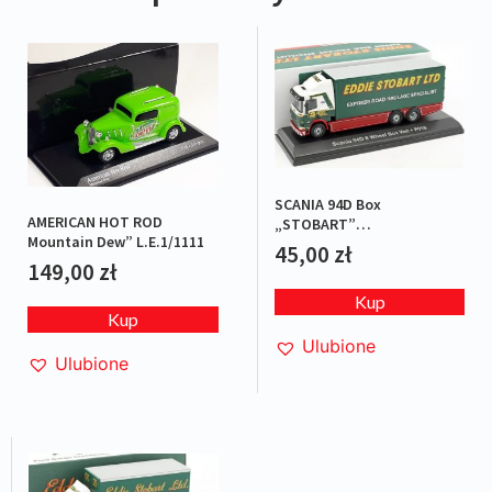
SCANIA 94D Box
AMERICAN HOT ROD
„STOBART”
Mountain Dew” L.E.1/1111
Green/Red/White
45,00
zł
149,00
zł
Kup
Kup
Ulubione
Ulubione