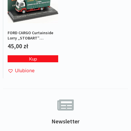
FORD CARGO Curtainside
Lorry „STOBART”
Green/Red
45,00
zł
Kup
Ulubione
Newsletter