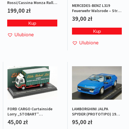
Rossi/Cassina Monza Rally
MERCEDES-BENZ L319
2007 L.E.1/1008
199,00
zł
Feuerwehr Walsrode – Straż
pożarna
39,00
zł
Kup
Kup
Ulubione
Ulubione
FORD CARGO Curtainside
LAMBORGHINI JALPA
Lorry „STOBART”
SPYDER (PROTOTIPO) 1987
Green/Red
BLUE L.E.1/1000
45,00
zł
95,00
zł