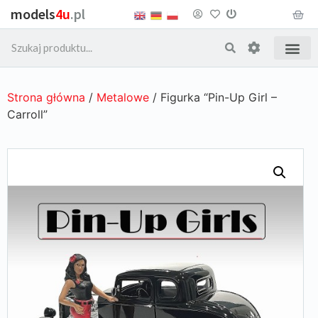
models
4u
.pl
Strona główna
/
Metalowe
/ Figurka “Pin-Up Girl –
Carroll”