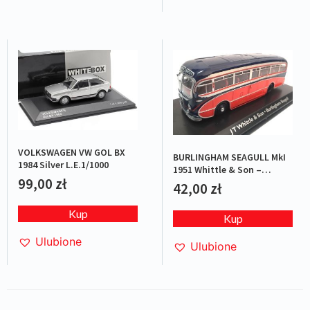
VOLKSWAGEN VW GOL BX
BURLINGHAM SEAGULL MkI
1984 Silver L.E.1/1000
1951 Whittle & Son –
99,00
zł
Red/Blue
42,00
zł
Kup
Kup
Ulubione
Ulubione