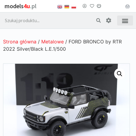
models
4u
.pl
Strona główna
/
Metalowe
/ FORD BRONCO by RTR
2022 Silver/Black L.E.1/500