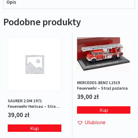
Opis
Podobne produkty
MERCEDES-BENZ L1519
Feuerwehr – Straż pożarna
39,00
zł
SAURER 2 DM 1971
Feuerwehr Herisau – Straż
Kup
pożarna
39,00
zł
Ulubione
Kup