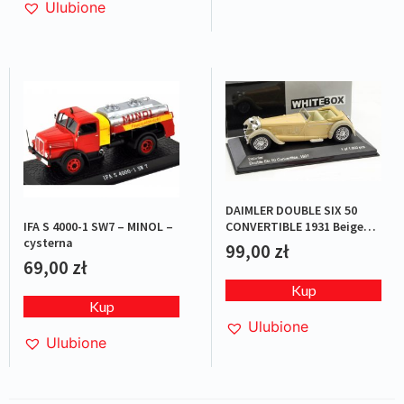
Ulubione
DAIMLER DOUBLE SIX 50
IFA S 4000-1 SW7 – MINOL –
CONVERTIBLE 1931 Beige
cysterna
L.E.1/1000
99,00
zł
69,00
zł
Kup
Kup
Ulubione
Ulubione