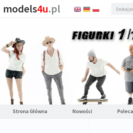
models
4u
.pl
Strona Główna
Nowości
Polec