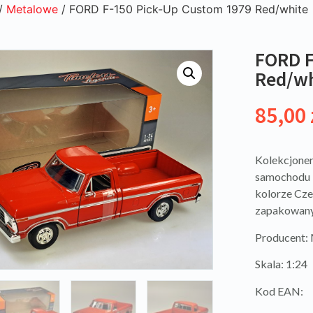
/
Metalowe
/ FORD F-150 Pick-Up Custom 1979 Red/white
FORD F
Red/wh
85,00
Kolekcjoner
samochodu 
kolorze Cze
zapakowany
Producent:
Skala: 1:24
Kod EAN: