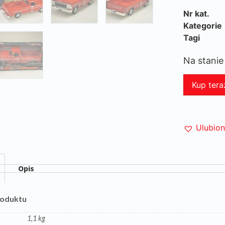
Nr kat.
Kategorie
Tagi
Na stanie
Kup tera
Ulubio
Opis
roduktu
1,1 kg