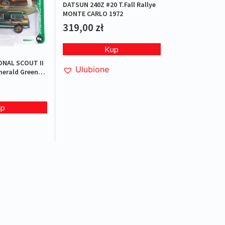
DATSUN 240Z #20 T.Fall Rallye
MONTE CARLO 1972
319,00
zł
Kup
ONAL SCOUT II
Ulubione
merald Green
aphics
up