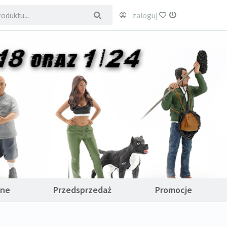
zaloguj
ulubione
wyloguj
ane
Przedsprzedaż
Promocje