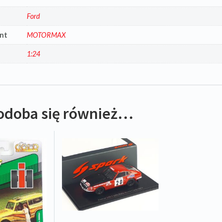
a
Ford
nt
MOTORMAX
1:24
odoba się również…