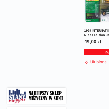
1979 INTERNATI
Midas Edition E
Metallic with Gr
49,00
zł
K
Ulubione