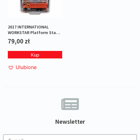
2017 INTERNATIONAL
WORKSTAR Platform Stake
Truck – Super Duty Trucks
79,00
zł
Series 2
Kup
Ulubione
Newsletter