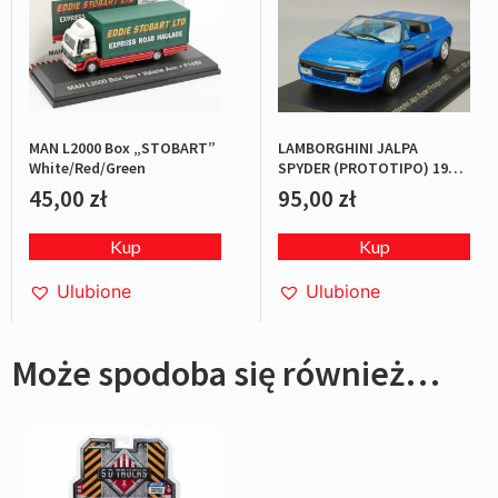
MAN L2000 Box „STOBART”
LAMBORGHINI JALPA
White/Red/Green
SPYDER (PROTOTIPO) 1987
BLUE L.E.1/1000
45,00
zł
95,00
zł
Kup
Kup
Ulubione
Ulubione
Może spodoba się również…