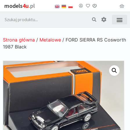
models
4u
.pl
Strona główna
/
Metalowe
/ FORD SIERRA RS Cosworth
1987 Black