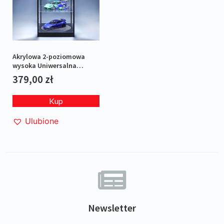
Akrylowa 2-poziomowa
wysoka Uniwersalna
Gablotka z ośw. LED i
379,00
zł
obrotową platformą
Kup
Ulubione
Newsletter