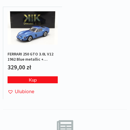
FERRARI 250 GTO 3.0L V12
1962 Blue metallic +
kalkomanie
329,00
zł
Kup
Ulubione