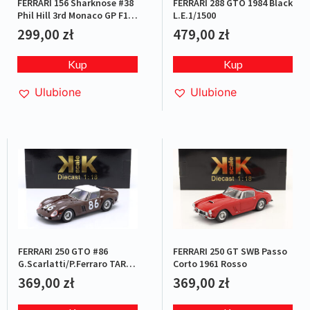
FERRARI 288 GTO 1984 Black
FERRARI 156 Sharknose #38
L.E.1/1500
Phil Hill 3rd Monaco GP F1
World Champion 1961
479,00
zł
299,00
zł
Kup
Kup
Ulubione
Ulubione
FERRARI 250 GTO #86
FERRARI 250 GT SWB Passo
G.Scarlatti/P.Ferraro TARGA
Corto 1961 Rosso
FLORIO 1962
369,00
zł
369,00
zł