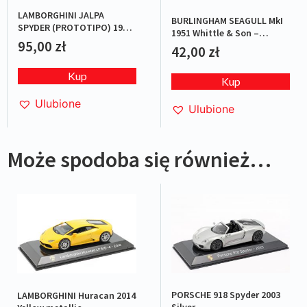
LAMBORGHINI JALPA
BURLINGHAM SEAGULL MkI
SPYDER (PROTOTIPO) 1987
1951 Whittle & Son –
BLUE L.E.1/1000
95,00
zł
Red/Blue
42,00
zł
Kup
Kup
Ulubione
Ulubione
Może spodoba się również…
PORSCHE 918 Spyder 2003
LAMBORGHINI Huracan 2014
Silver