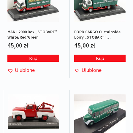
FORD CARGO Curtainside
MAN L2000 Box „STOBART”
Lorry „STOBART”
White/Red/Green
Green/Red
45,00
zł
45,00
zł
Kup
Kup
Ulubione
Ulubione