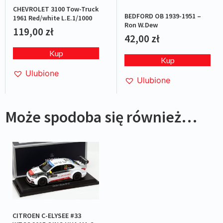
CHEVROLET 3100 Tow-Truck
BEDFORD OB 1939-1951 –
1961 Red/white L.E.1/1000
Ron W.Dew
119,00
zł
42,00
zł
Kup
Kup
Ulubione
Ulubione
Może spodoba się również…
CITROEN C-ELYSEE #33