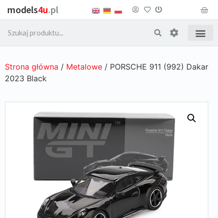
models
4u
.pl
Strona główna
/
Metalowe
/ PORSCHE 911 (992) Dakar
2023 Black