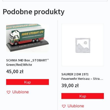
Podobne produkty
SCANIA 94D Box „STOBART”
Green/Red/White
45,00
zł
SAURER 2 DM 1971
Feuerwehr Herisau – Straż
Kup
pożarna
39,00
zł
Ulubione
Kup
Ulubione