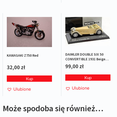
DAIMLER DOUBLE SIX 50
KAWASAKI Z750 Red
CONVERTIBLE 1931 Beige
L.E.1/1000
99,00
zł
32,00
zł
Kup
Kup
Ulubione
Ulubione
Może spodoba się również…