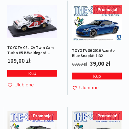
Promocja!
TOYOTA CELICA Twin Cam
TOYOTA 86 2016 Azurite
Turbo #5 B.Waldegard
Blue Snapkit 1:32
Safari 1984
109,00
zł
39,00
zł
69,00
zł
Kup
Kup
Ulubione
Ulubione
Promocja!
Promocja!