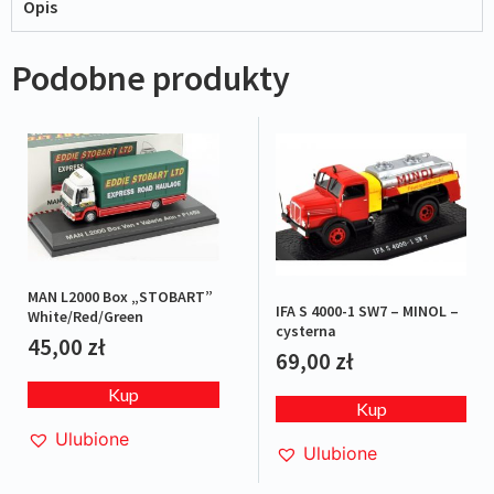
Opis
Podobne produkty
MAN L2000 Box „STOBART”
IFA S 4000-1 SW7 – MINOL –
White/Red/Green
cysterna
45,00
zł
69,00
zł
Kup
Kup
Ulubione
Ulubione