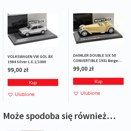
DAIMLER DOUBLE SIX 50
VOLKSWAGEN VW GOL BX
CONVERTIBLE 1931 Beige
1984 Silver L.E.1/1000
L.E.1/1000
99,00
zł
99,00
zł
Kup
Kup
Ulubione
Ulubione
Może spodoba się również…