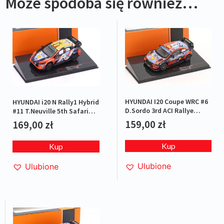
Może spodoba się również…
HYUNDAI I20 Coupe WRC #6
HYUNDAI i20 N Rally1 Hybrid
D.Sordo 3rd ACI Rallye
#11 T.Neuville 5th Safari
Monza 2020
Rallye Kenya 2024
159,00
zł
169,00
zł
Kup
Kup
Ulubione
Ulubione