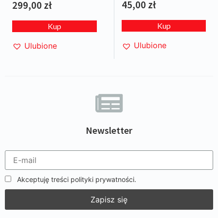
Poland” GT CUP Vallelunga
45,00
zł
299,00
zł
2019
Kup
Kup
Ulubione
Ulubione
Newsletter
Akceptuję treści polityki prywatności.