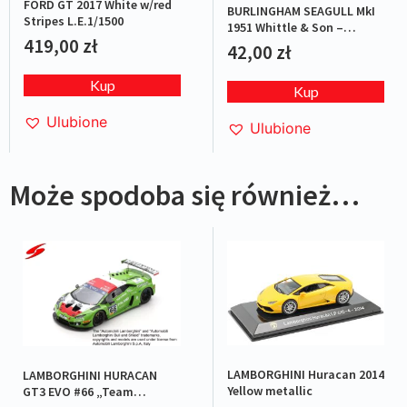
FORD GT 2017 White w/red
BURLINGHAM SEAGULL MkI
Stripes L.E.1/1500
1951 Whittle & Son –
419,00
zł
Red/Blue
42,00
zł
Kup
Kup
Ulubione
Ulubione
Może spodoba się również…
LAMBORGHINI Huracan 2014
LAMBORGHINI HURACAN
Yellow metallic
GT3 EVO #66 „Team